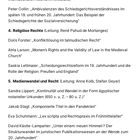
Peter Collin: „Ambivalenzen des Schiedsgerichtsverständnisses im
späten 19. und frühen 20. Jahrhundert: Das Beispiel der
Schiedsgerichte der Sozialversicherung“
4. Religiöse Rechte
(Leitung: René Pahud de Mortanges)
Doris Forster: „Konfliktlösung im talmudischen Recht“
Atria Larson: „Women’s Rights and the Validity of Law in the Medieval
Church“
Saskia Lettmaier: „Scheidungsrechtsreform im 19. Jahrhundert und die
Rolle der Religion: Preußen und England“
5. Medienwandel und Recht
(Leitung: Anne Kolb, Stefan Geyer)
Sandra Lippert: „Kontinuität und Wandel in der Form ägyptischer
notarieller Urkunden (650 v. u. Z. – 80 u. Z.)“
Jakob Stagl: „Komponierte Titel in den Pandekten“
Eva Schuhmann: „Lex scripta und Rechtspraxis im Frühmittelalter“
David Kästle-Lamparter: „Unter einem ‹neuen Himmel›? Der
Strukturwandel im juristischen Publikationswesen an der Wende zum
20. Jahrhundert“