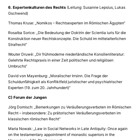
6. Expertenkulturen des Rechts
(Leitung: Susanne Lepsius, Lukas
Gschwend)
Thomas Kruse: „Nomikos – Rechtsexperten im Römischen Ägypten“
Rosalba Sorice: „Die Bedeutung der Doktrin der Scientia iuris für die
Konstruktion neuer Rechtskonzepte. Die Schuld im mittelalterlichen
Strafrecht“
Wouter Druwé: „Dir frühmoderne niederländische Konsilienliteratur:
Gelehrte Rechtspraxis in einer Zeit politischen und religiösen
Umbruchs“
David von Mayenburg: „Moralischer Irrsinn. Die Frage der
Schuldunfähigkeit als Konfliktfeld juristischer und psychiatrischer
Experten (19. zum 20. Jahrhundert)“
C)
Forum der Jungen
Jörg Domisch: „Bemerkungen zu Veräußerungsverboten im Römischen
Recht – insbesondere: Zu prätorischen Veräußerungsverboten im
klassischen römischen Recht“
Maria Nowak: „Law in Social Networks in Late Antiquity: Once again
on the testamentary appointment of monastic superiors in the