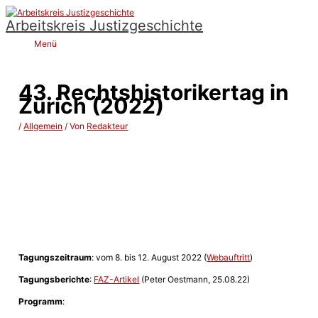
Zum
Arbeitskreis Justizgeschichte
Inhalt
springen
Menü
Menü
43. Rechtshistorikertag in
Zürich (2022)
/
Allgemein
/ Von
Redakteur
Tagungszeitraum
: vom 8. bis 12. August 2022 (
Webauftritt
)
Tagungsberichte
:
FAZ-Artikel
(Peter Oestmann, 25.08.22)
Programm
: